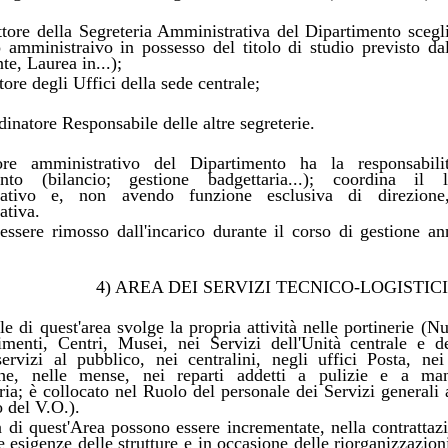
ettore della Segreteria Amministrativa del Dipartimento scegl
 amministraivo in possesso del titolo di studio previsto dal
te, Laurea in...);
ttore degli Uffici della sede centrale;
dinatore Responsabile delle altre segreterie.
tore amministrativo del Dipartimento ha la responsabili
ento (bilancio; gestione badgettaria...); coordina il
rativo e, non avendo funzione esclusiva di direzione, p
ativa.
ssere rimosso dall'incarico durante il corso di gestione a
4) AREA DEI SERVIZI TECNICO-LOGISTICI
le di quest'area svolge la propria attività nelle portinerie (N
imenti, Centri, Musei, nei Servizi dell'Unità centrale e de
ervizi al pubblico, nei centralini, negli uffici Posta, ne
iche, nelle mense, nei reparti addetti a pulizie e a man
ria; è collocato nel Ruolo del personale dei Servizi generali a
o del V.O.).
à di quest'Area possono essere incrementate, nella contrattaz
 esigenze delle strutture e in occasione delle riorganizzazion