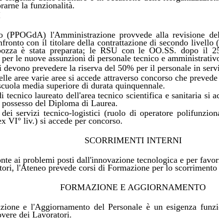
rarne la funzionalità.
I
 (PPOGdA) l'Amministrazione provvede alla revisione del
fronto con il titolare della contrattazione di secondo livello
 bozza è stata preparata; le RSU con le OO.SS. dopo il 2
 per le nuove assunzioni di personale tecnico e amministrativ
 devono prevedere la riserva del 50% per il personale in serv
elle aree varie aree si accede attraverso concorso che prevede 
 scuola media superiore di durata quinquennale.
i tecnico laureato dell'area tecnico scientifica e sanitaria si
l possesso del Diploma di Laurea.
dei servizi tecnico-logistici (ruolo di operatore polifunzion
 ex VI° liv.) si accede per concorso.
SCORRIMENTI INTERNI
onte ai problemi posti dall'innovazione tecnologica e per favor
tori, l'Ateneo prevede corsi di Formazione per lo scorrimento t
FORMAZIONE E AGGIORNAMENTO
ione e l'Aggiornamento del Personale è un esigenza funzi
overe dei Lavoratori.