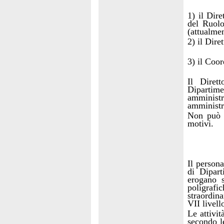
1) il Dir
del Ruolo
(attualmen
2) il Dire
3) il Coor
Il Diret
Dipartim
amminist
amministr
Non può e
motivi.
Il persona
di Dipart
erogano s
poligraf
straordina
VII livell
Le attivit
secondo le