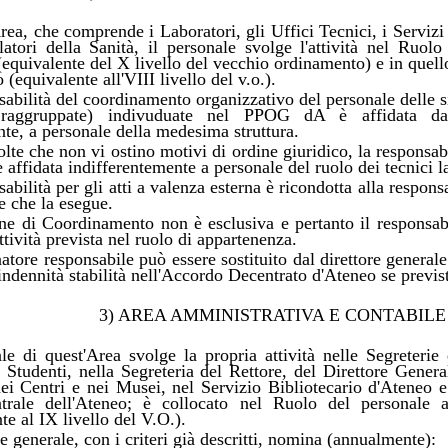
rea, che comprende i Laboratori, gli Uffici Tecnici, i Servizi 
atori della Sanità, il personale svolge l'attività nel Ruol
(equivalente del X livello del vecchio ordinamento) e in quel
(equivalente all'VIII livello del v.o.).
abilità del coordinamento organizzativo del personale delle si
e raggruppate) indivuduate nel PPOG dA è affidata dal
te, a personale della medesima struttura.
olte che non vi ostino motivi di ordine giuridico, la responsa
 affidata indifferentemente a personale del ruolo dei tecnici l
abilità per gli atti a valenza esterna è ricondotta alla respons
e che la esegue.
ne di Coordinamento non è esclusiva e pertanto il responsabi
tività prevista nel ruolo di appartenenza.
atore responsabile può essere sostituito dal direttore generale
l'indennità stabilità nell'Accordo Decentrato d'Ateneo se previs
3) AREA AMMINISTRATIVA E CONTABILE
ale di quest'Area svolge la propria attività nelle Segreterie
 Studenti, nella Segreteria del Rettore, del Direttore Genera
nei Centri e nei Musei, nel Servizio Bibliotecario d'Ateneo e
rale dell'Ateneo; è collocato nel Ruolo del personale a
te al IX livello del V.O.).
re generale, con i criteri già descritti, nomina (annualmente):