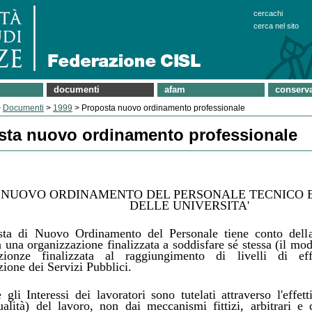
cercachi
cerca nel sito
documenti
afam
conserva
>
Documenti
>
1999
> Proposta nuovo ordinamento professionale
sta nuovo ordinamento professionale
 NUOVO ORDINAMENTO DEL PERSONALE TECNICO 
DELLE UNIVERSITA'
ta di Nuovo Ordinamento del Personale tiene conto della 
 una organizzazione finalizzata a soddisfare sé stessa (il mo
azionze finalizzata al raggiungimento di livelli di eff
zione dei Servizi Pubblici.
e gli Interessi dei lavoratori sono tutelati attraverso l'effe
ualità) del lavoro, non dai meccanismi fittizi, arbitrari e d