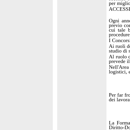
per miglio
ACCESS
Ogni anno
previo con
cui tale
procedure
I Concorsi
Ai ruoli d
studio di
Al ruolo d
prevede i
Nell'Area 
logistici,
Per far fr
dei lavora
La Formaz
Diritto-D