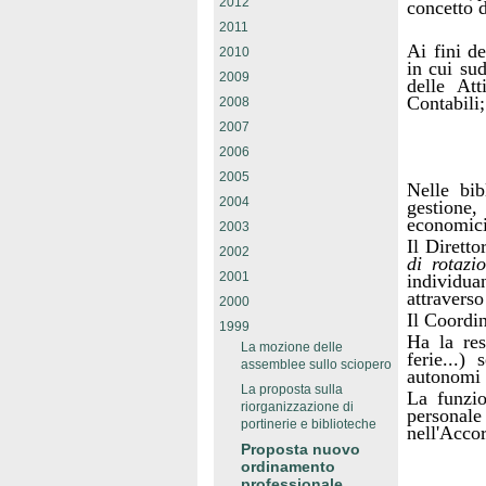
2012
concetto d
2011
Ai fini de
2010
in cui sud
2009
delle Att
Contabili;
2008
2007
2006
2005
Nelle bib
2004
gestione,
economici
2003
Il Diretto
2002
di rotazio
2001
individuan
attravers
2000
Il Coordin
1999
Ha la res
La mozione delle
ferie...)
assemblee sullo sciopero
autonomi 
La proposta sulla
La funzio
riorganizzazione di
personale
portinerie e biblioteche
nell'Acco
Proposta nuovo
ordinamento
professionale