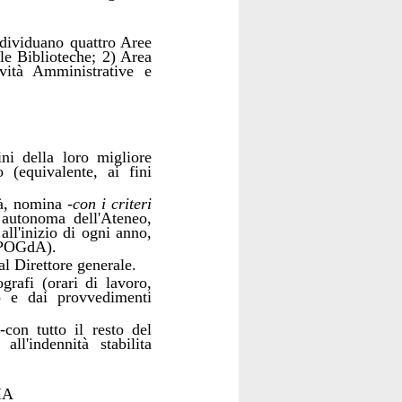
individuano quattro Aree
lle Biblioteche; 2) Area
ività Amministrative e
fini della loro migliore
 (equivalente, ai fini
tà, nomina -
con i criteri
 autonoma dell'Ateneo,
 all'inizio di ogni anno,
(PPOGdA).
al Direttore generale.
grafi (orari di lavoro,
eo e dai provvedimenti
con tutto il resto del
all'indennità stabilita
IA