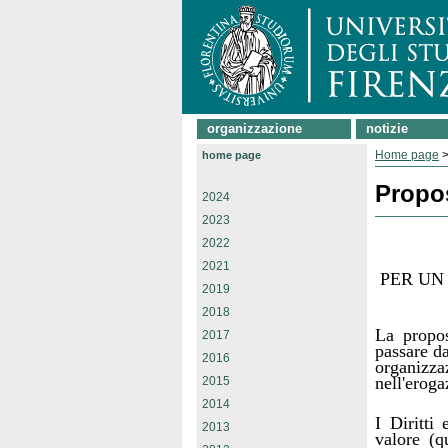
organizzazione
notizie
Home page
home page
Propo
2024
2023
2022
2021
PER UN
2019
2018
La propos
2017
passare da
2016
organizz
nell'eroga
2015
2014
I Diritti 
2013
valore (q