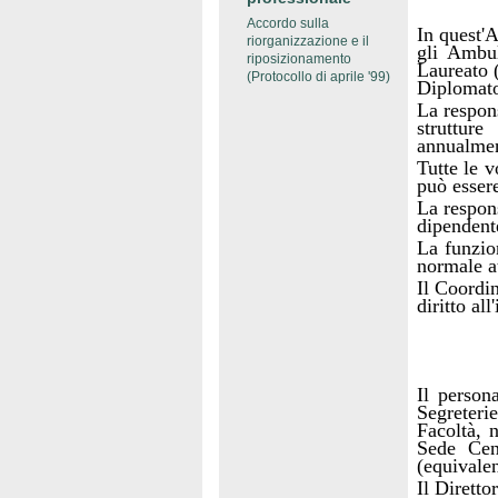
Accordo sulla
In quest'A
riorganizzazione e il
gli Ambul
riposizionamento
Laureato 
(Protocollo di aprile '99)
Diplomato 
La respons
struttur
annualmen
Tutte le v
può essere
La respons
dipendent
La funzio
normale at
Il Coordin
diritto al
Il person
Segreterie
Facoltà, 
Sede Cent
(equivalen
Il Diretto