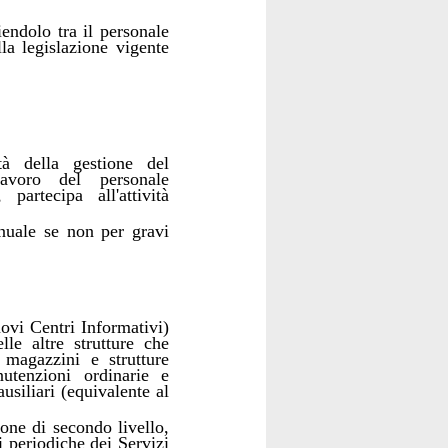
iendolo tra il personale
la legislazione vigente
tà della gestione del
 lavoro del personale
artecipa all'attività
nnuale se non per gravi
uovi Centri Informativi)
lle altre strutture che
i magazzini e strutture
utenzioni ordinarie e
usiliari (equivalente al
ione di secondo livello,
i periodiche dei Servizi