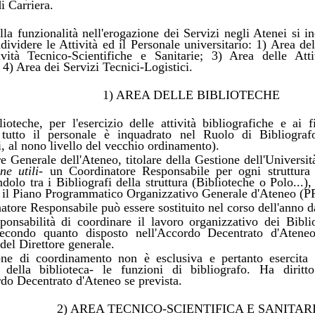
i Carriera.
lla funzionalità nell'erogazione dei Servizi negli Atenei si 
dividere le Attività ed il Personale universitario: 1) Area de
ività Tecnico-Scientifiche e Sanitarie; 3) Area delle Att
 4) Area dei Servizi Tecnici-Logistici.
1) AREA DELLE BIBLIOTECHE
lioteche, per l'esercizio delle attività bibliografiche e ai 
 tutto il personale è inquadrato nel Ruolo di Bibliografo
, al nono livello del vecchio ordinamento).
re Generale dell'Ateneo, titolare della Gestione dell'Universi
ne utili
- un Coordinatore Responsabile per ogni struttura
dolo tra i Bibliografi della struttura (Biblioteche o Polo...),
o il Piano Programmatico Organizzativo Generale d'Ateneo 
atore Responsabile può essere sostituito nel corso dell'anno d
ponsabilità di coordinare il lavoro organizzativo dei Biblio
 secondo quanto disposto nell'Accordo Decentrato d'Aten
del Direttore generale.
ne di coordinamento non è esclusiva e pertanto esercita -
 della biblioteca- le funzioni di bibliografo. Ha diritto 
rdo Decentrato d'Ateneo se prevista.
2) AREA TECNICO-SCIENTIFICA E SANITAR