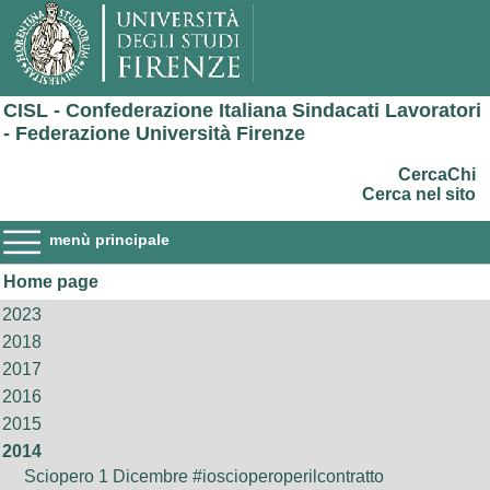
CISL - Confederazione Italiana Sindacati Lavoratori
- Federazione Università Firenze
CercaChi
Cerca nel sito
menù principale
Home page
2023
2018
2017
2016
2015
2014
Sciopero 1 Dicembre #ioscioperoperilcontratto