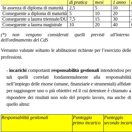
di pratica
mesi
1 anno
In assenza di diploma di maturità
2,5
5
10
Conseguente a diploma di maturità
5
10
20
Conseguente a laurea triennale/DU
7,5
15
30
Conseguente a laurea magistrale
10
20
40
(*) non vengono considerati quelli previsti all'interno
dell'ordinamento del CdS
Verranno valutate soltanto le abilitazioni richieste per l’esercizio delle
professioni.
-
incarichi
comportanti
responsabilità gestionali
intendendosi per
tali quelli correlati fondamentalmente alla responsabilità
nell’impiego delle risorse (umane, finanziarie e strumentali) affidate
per raggiungere uno o più obiettivi ed il cui detentore è chiamato a
rispondere dei risultati non solo del proprio lavoro, ma anche di
quello altrui:
Responsabilità gestionali
Punteggio
Punteggio
primo incarico
secondo incari