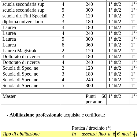
scuola secondaria sup.
4
240
1° tit/2
1° 
scuola secondaria sup.
5
300
1° tit/2
1° 
scuola dir. Fini Speciali
2
120
1° tit/2
1° 
diploma universitario
3
180
1° tit/2
1° 
Laurea
3
180
1° tit/2
1° 
Laurea
4
240
1° tit/2
1° 
Laurea
5
300
1° tit/2
1° 
Laurea
6
360
1° tit/2
1° 
Laurea Magistrale
2
120
1° tit/2
1° 
Dottorato di ricerca
3
180
1° tit/2
1° 
Dottorato di ricerca
4
240
1° tit/2
1° 
Scuola di Spec. ne
2
120
1° tit/2
1° 
Scuola di Spec. ne
3
180
1° tit/2
1° 
Scuola di Spec. ne
4
240
1° tit/2
1° 
Scuola di Spec. ne
5
300
1° tit/2
1° 
Master
Punti 60
1° tit/2
1° 
per anno
-
Abilitazione professionale
acquisita e certificata:
Pratica / tirocinio (*)
Tipo di abilitazione
In assenza
fino a 6
6 mesi /