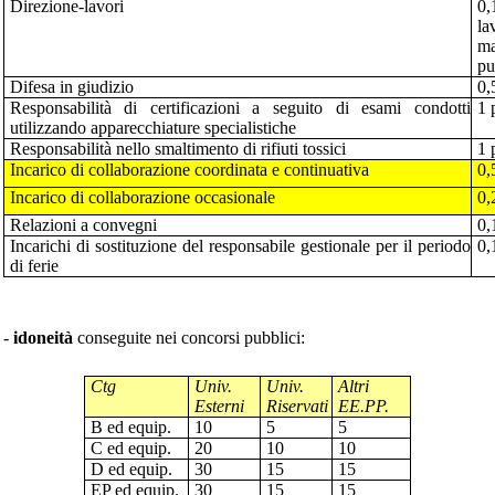
Direzione-lavori
0,
la
ma
pu
Difesa in giudizio
0,
Responsabilità di certificazioni a seguito di esami condotti
1 
utilizzando apparecchiature specialistiche
Respons
abilità nello smaltimento di rifiuti tossici
1 
Incarico di collaborazione coordinata e continuativa
0,
Incarico di collaborazione occasionale
0,
Relazioni a convegni
0,
Incarichi di sostituzione del responsabile gestionale per il periodo
0,
di ferie
-
idoneità
conseguite nei concorsi pubblici:
Ctg
Univ.
Univ.
Altri
Esterni
Riservati
EE.PP.
B ed equip.
10
5
5
C ed equip.
20
10
10
D ed equip.
30
15
15
EP ed equip.
30
15
15