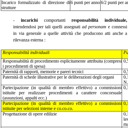
Incarico formalizzato di direzione di
6 punti per anno
6/2 punti per 
strutture
-
incarichi
comportanti
responsabilità individuale,
intendendosi per tali
quelli
assegnati
ad personam
e connessi
in via generale a quelle attività che producono atti anche a
rilevanza esterna :
Responsabilità individuali
Pu
Responsabilità di procedimento esplicitamente attribuita (compresi
0,
i procedimenti di spesa)
Paternità di rapporti, memorie e pareri tecnici
0,
Paternità di schede illustrative per le deliberazioni degli organi
0,
N.
Partecipazione (in qualità di membro effettivo) a commissioni
0,
istituite per realizzare procedimenti a carattere concorsuale
(assunzioni, appalti ecc.)
Partecipazione (in qualità
di membro effettivo) a commissioni
0,
istituite per selezioni interne e co.co.co.
Progettazione di opere edilizie
0,
la
ma