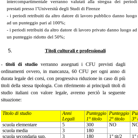
intercompartimentale verranno valutati alla stregua dei periodi
prestati presso l’Università degli Studi di Firenze
- i periodi retribuiti da altro datore di lavoro pubblico danno luogo
ad un punteggio pari al 100%;
- i periodi retribuiti da altro datore di lavoro privato danno luogo ad
un punteggio ridotto del 50%;
Titoli culturali e professionali
-
titoli di studio
verranno assegnati i CFU previsti dagli
ordinamenti ovvero, in mancanza, 60 CFU per ogni anno di
durata legale dei corsi, con progressiva riduzione in caso di più
titoli della stessa tipologia. Con riferimento ai principali titoli di
studio italiani con valore legale, avremo perciò la seguente
situazione:
Titolo di studio
Anni
Punteggio
Punteggio
Pu
Legali
1° titolo
2° titolo
3° 
scuola elementare
5
300
NO
N
scuola media
3
180
scuola secondaria sup.
3
180
1° tit/2
1° 