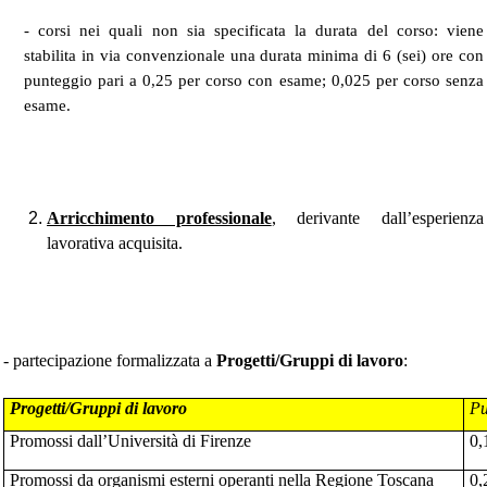
- corsi nei quali non sia specificata la durata del corso: viene
stabilita in via convenzionale una durata minima di 6 (sei) ore con
punteggio pari a 0,25 per corso con esame; 0,025 per corso senza
esame.
Arricchimento professionale
, derivante dall’esperienza
lavorativa acquisita.
- partecipazione formalizzata a
Progetti/Gruppi di lavoro
:
Progetti/Gruppi di lavoro
Pu
Promossi dall’Università di Firenze
0,
Promossi da organismi esterni operanti nella Regione Toscana
0,