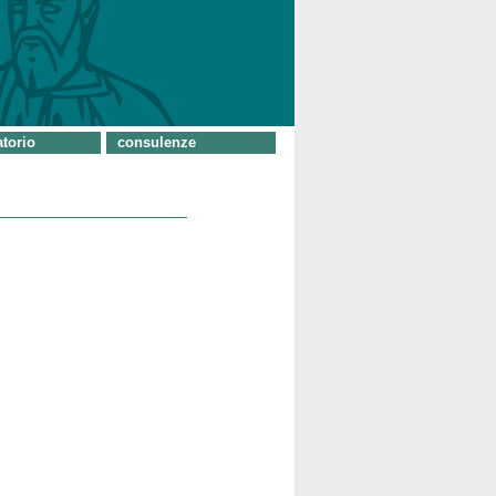
torio
consulenze