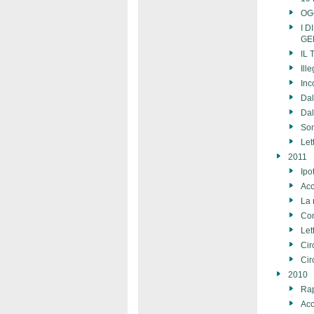
OG
I 
GE
IL 
Ill
Inc
Da
Dal
Son
Let
2011
Ipo
Acc
La 
Con
Let
Cir
Cir
2010
Rap
Acc