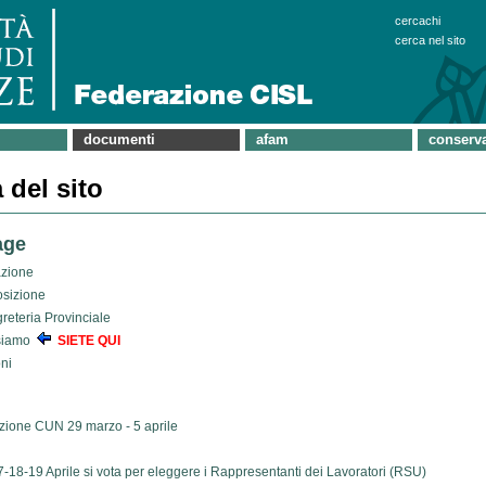
cercachi
cerca nel sito
documenti
afam
conserva
del sito
age
azione
sizione
reteria Provinciale
siamo
SIETE QUI
oni
zione CUN 29 marzo - 5 aprile
17-18-19 Aprile si vota per eleggere i Rappresentanti dei Lavoratori (RSU)