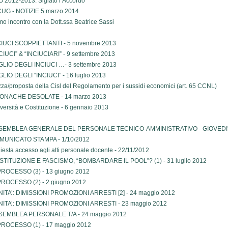
 2012-2013: Siglato l’Accordo
CUG - NOTIZIE 5 marzo 2014
mo incontro con la Dott.ssa Beatrice Sassi
IUCI SCOPPIETTANTI - 5 novembre 2013
CIUCI” & “INCIUCIARI” - 9 settembre 2013
LIO DEGLI INCIUCI …- 3 settembre 2013
LIO DEGLI “INCIUCI” - 16 luglio 2013
za/proposta della Cisl del Regolamento per i sussidi economici (art. 65 CCNL)
ONACHE DESOLATE - 14 marzo 2013
versità e Costituzione - 6 gennaio 2013
SEMBLEA GENERALE DEL PERSONALE TECNICO-AMMINISTRATIVO - GIOVEDI
MUNICATO STAMPA - 1/10/2012
hiesta accesso agli atti personale docente - 22/11/2012
STITUZIONE E FASCISMO, “BOMBARDARE IL POOL”? (1) - 31 luglio 2012
PROCESSO (3) - 13 giugno 2012
PROCESSO (2) - 2 giugno 2012
ITA’: DIMISSIONI PROMOZIONI ARRESTI [2] - 24 maggio 2012
ITA’: DIMISSIONI PROMOZIONI ARRESTI - 23 maggio 2012
SEMBLEA PERSONALE T/A - 24 maggio 2012
PROCESSO (1) - 17 maggio 2012