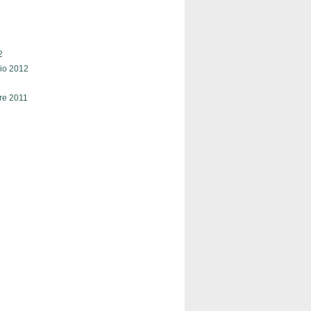
2
o 2012
re 2011