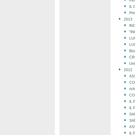
PEO
IL 
Pri
2013
INC
“IN
LUG
LUG
Boz
CR
Uni
2012
AS
CO
ric
CO
IL 
IL 
SAN
SAN
AS
IL 