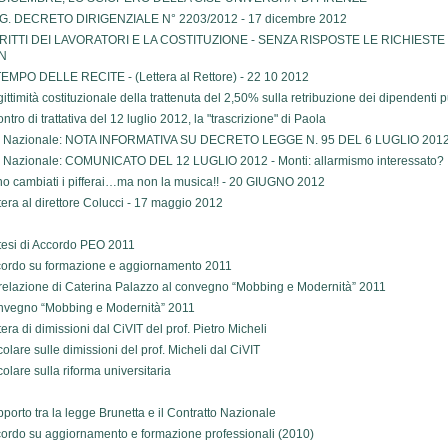
G. DECRETO DIRIGENZIALE N° 2203/2012 - 17 dicembre 2012
DIRITTI DEI LAVORATORI E LA COSTITUZIONE - SENZA RISPOSTE LE RICHIES
N
TEMPO DELLE RECITE - (Lettera al Rettore) - 22 10 2012
egittimità costituzionale della trattenuta del 2,50% sulla retribuzione dei dipendenti p
ontro di trattativa del 12 luglio 2012, la "trascrizione" di Paola
l Nazionale: NOTA INFORMATIVA SU DECRETO LEGGE N. 95 DEL 6 LUGLIO 20
 Nazionale: COMUNICATO DEL 12 LUGLIO 2012 - Monti: allarmismo interessato?
o cambiati i pifferai…ma non la musica!! - 20 GIUGNO 2012
tera al direttore Colucci - 17 maggio 2012
tesi di Accordo PEO 2011
ordo su formazione e aggiornamento 2011
relazione di Caterina Palazzo al convegno “Mobbing e Modernità” 2011
vegno “Mobbing e Modernità” 2011
tera di dimissioni dal CiVIT del prof. Pietro Micheli
colare sulle dimissioni del prof. Micheli dal CiVIT
colare sulla riforma universitaria
porto tra la legge Brunetta e il Contratto Nazionale
ordo su aggiornamento e formazione professionali (2010)