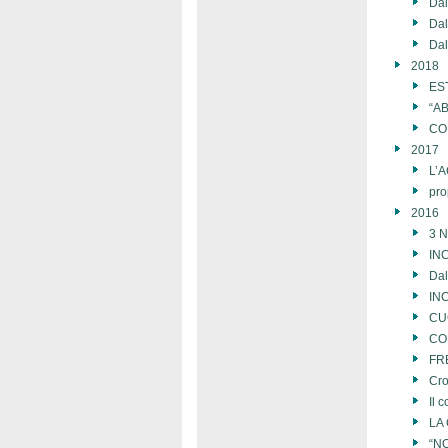
Da
Da
Da
2018
ES
“A
CON
2017
L’
pro
2016
3 
IN
Da
INC
CUG
COM
FR
Cro
Il 
LA 
“N