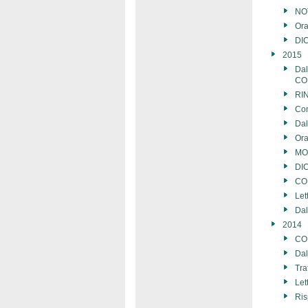
NOT
Ora
DIC
2015
Da
CO
RI
Con
Da
Ora
MOZ
DI
CO
Let
Da
2014
CO
Da
Tra
Let
Ris