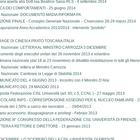
tera aperta alla Dott.ssa Beatrice Sassi-RLS - 4 settembre 2014
ICA DEI COMPORTAMENTI - 25 giugno 2014
l Nazionale: DOCUMENTO MADIA RIFORMA PA
IONE FINALE - Consiglio Generale Nazionale – Chianciano 28-29 marzo 2014
ugurazione Anno Accademico 2013/2014 - intervento "proibito"
RAGE DI CINESI A PRATO TOSCANA ITALIA
l Nazionale: LETTERA AL MINISTRO CARROZZA 3 DICEMBRE
umento degli esecutivi unitari del 26 novembre 2013 e volantino
timana nazionale (dal 18 al 23 novembre) di dibattito-mobilitazione in tutti gli Atene
 Nazionale: lettera al Ministro Carrozza
 Nazionale: Cambiare la Legge di Stabilità 2014
UNICATO DEL 4 GIUGNO 2013 - Incontro con il Ministro D’Alia
MUNICATO DEL 29 MAGGIO 2013
posta Federazione CISL Università (art. 60, c.5, CCNL ) - 27 maggio 2013
RCOLARE INPS - CORRESPONSIONE ASSEGNO PER IL NUCLEO FAMILIARE - 23
enuta del 2,50% a carico dei lavoratori .... - 29/04/2013
ario accessorio: disuguaglianze e privilegi - Febraio 2013
ZIONE III° CONGRESSO DELLA FEDERAZIONE CISL UNIVERSITÀ DI FIRENZE - 
TTERA A RETTORE E DIRETTORE - 15 gennaio 2013
 DICEMBRE, LO SCIOPERO DELLA CISL-UNIVERSITA’ DI FIRENZE