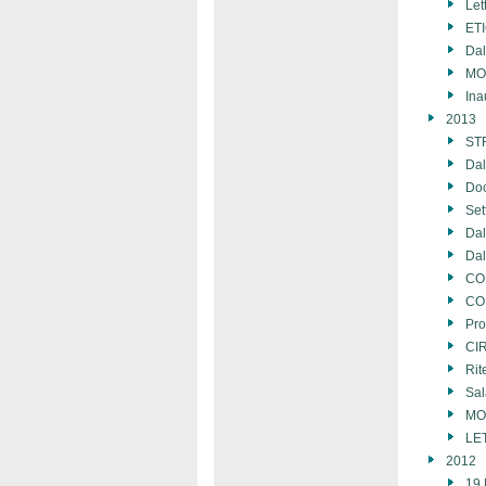
Let
ET
Da
MOZ
Ina
2013
ST
Da
Doc
Set
Dal
Dal
COM
CO
Pro
CI
Rit
Sal
MO
LE
2012
19