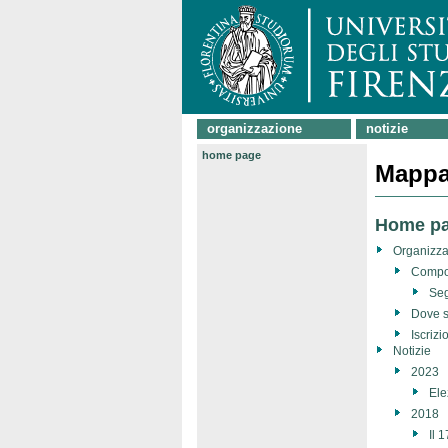
organizzazione
notizie
home page
Mappa 
Home p
Organizz
Compo
Seg
Dove 
Iscrizi
Notizie
2023
Ele
2018
Il 