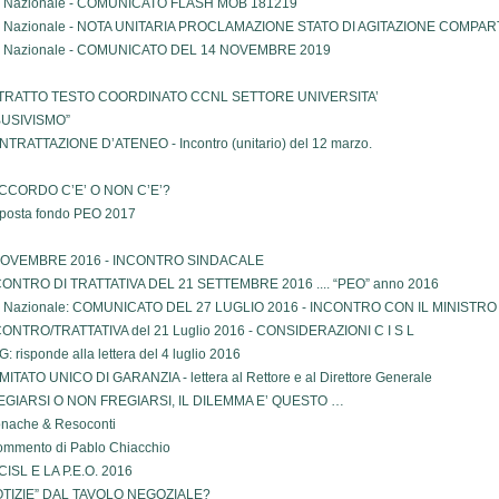
l Nazionale - COMUNICATO FLASH MOB 181219
l Nazionale - NOTA UNITARIA PROCLAMAZIONE STATO DI AGITAZIONE COMPA
l Nazionale - COMUNICATO DEL 14 NOVEMBRE 2019
TRATTO TESTO COORDINATO CCNL SETTORE UNIVERSITA’
BUSIVISMO”
TRATTAZIONE D’ATENEO - Incontro (unitario) del 12 marzo.
ACCORDO C’E’ O NON C’E’?
posta fondo PEO 2017
NOVEMBRE 2016 - INCONTRO SINDACALE
CONTRO DI TRATTATIVA DEL 21 SETTEMBRE 2016 .... “PEO” anno 2016
l Nazionale: COMUNICATO DEL 27 LUGLIO 2016 - INCONTRO CON IL MINISTRO
ONTRO/TRATTATIVA del 21 Luglio 2016 - CONSIDERAZIONI C I S L
: risponde alla lettera del 4 luglio 2016
ITATO UNICO DI GARANZIA - lettera al Rettore e al Direttore Generale
EGIARSI O NON FREGIARSI, IL DILEMMA E’ QUESTO …
nache & Resoconti
commento di Pablo Chiacchio
CISL E LA P.E.O. 2016
OTIZIE” DAL TAVOLO NEGOZIALE?