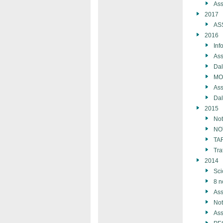
Ass
2017
AS
2016
Inf
Ass
Dal
MO
Ass
Da
2015
Not
NOT
TAR
Tra
2014
Sci
8 n
Ass
Not
Ass