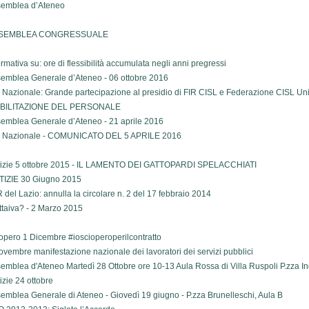
emblea d’Ateneo
SEMBLEA CONGRESSUALE
ormativa su: ore di flessibilità accumulata negli anni pregressi
emblea Generale d’Ateneo - 06 ottobre 2016
 Nazionale: Grande partecipazione al presidio di FIR CISL e Federazione CISL Uni
BILITAZIONE DEL PERSONALE
emblea Generale d’Ateneo - 21 aprile 2016
l Nazionale - COMUNICATO DEL 5 APRILE 2016
izie 5 ottobre 2015 - IL LAMENTO DEI GATTOPARDI SPELACCHIATI
IZIE 30 Giugno 2015
 del Lazio: annulla la circolare n. 2 del 17 febbraio 2014
ttaiva? - 2 Marzo 2015
opero 1 Dicembre #ioscioperoperilcontratto
ovembre manifestazione nazionale dei lavoratori dei servizi pubblici
emblea d'Ateneo Martedì 28 Ottobre ore 10-13 Aula Rossa di Villa Ruspoli P.zza 
izie 24 ottobre
emblea Generale di Ateneo - Giovedì 19 giugno - P.zza Brunelleschi, Aula B